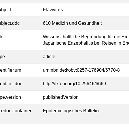
ubject
Flavivirus
ubject.ddc
610 Medizin und Gesundheit
tle
Wissenschaftliche Begründung für die Em
Japanische Enzephalitis bei Reisen in En
ype
article
entifier.urn
urn:nbn:de:kobv:0257-176904/6770-8
entifier.doi
http://dx.doi.org/10.25646/6669
ype.version
publishedVersion
l.edoc.container-
Epidemiologisches Bulletin