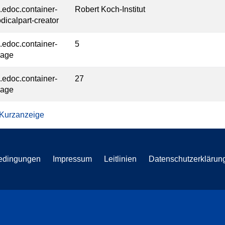
l.edoc.container-
Robert Koch-Institut
odicalpart-creator
l.edoc.container-
5
page
l.edoc.container-
27
page
 Kurzanzeige
edingungen
Impressum
Leitlinien
Datenschutzerklärun