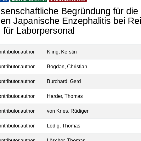
senschaftliche Begründung für die
en Japanische Enzephalitis bei Re
 für Laborpersonal
ontributor.author
Kling, Kerstin
ontributor.author
Bogdan, Christian
ontributor.author
Burchard, Gerd
ontributor.author
Harder, Thomas
ontributor.author
von Kries, Rüdiger
ontributor.author
Ledig, Thomas
ontributor.author
Löscher, Thomas