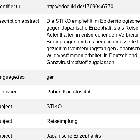
entifier.uri
http://edoc.rki.de/176904/6770
escription.abstract
Die STIKO empfiehlt im Epidemiologischen
gegen Japanische Enzephalitis als Reisei
Aufenthalten in entsprechenden Verbreitu
Bedingungen und als beruflich indizierte 
gezielt mit vermehrungsfähigen Japanisch
Wildtypstämmen arbeitet. In Deutschland ist
Ganzvirusimpfstoff zugelassen.
anguage.iso
ger
ublisher
Robert Koch-Institut
ubject
STIKO
ubject
Reiseimpfung
ubject
Japanische Enzephalitis