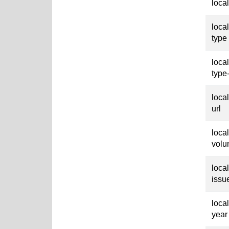
loca
loca
type
loca
type
loca
url
loca
vol
loca
issu
loca
year