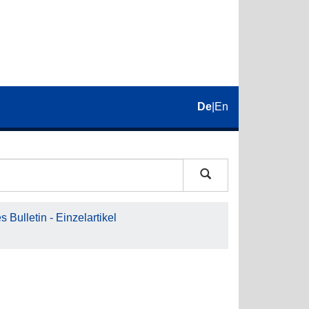
De
|
En
 Bulletin - Einzelartikel