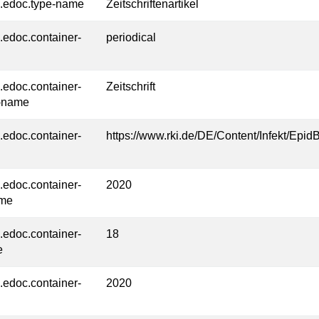
l.edoc.type-name
Zeitschriftenartikel
l.edoc.container-
periodical
l.edoc.container-
Zeitschrift
-name
l.edoc.container-
https://www.rki.de/DE/Content/Infekt/Epid
l.edoc.container-
2020
ume
l.edoc.container-
18
e
l.edoc.container-
2020