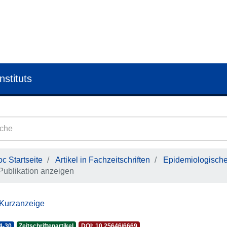
nstituts
c Startseite
Artikel in Fachzeitschriften
Epidemiologisches
Publikation anzeigen
 Kurzanzeige
4-30
Zeitschriftenartikel
DOI: 10.25646/6669