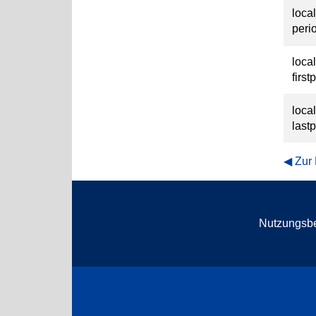
loca
peri
loca
first
loca
last
Zur
Nutzungsb