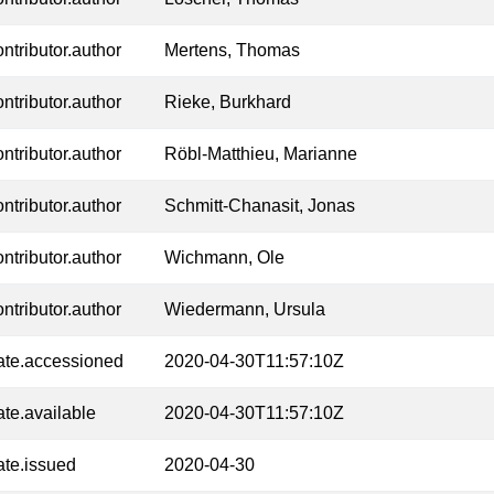
ontributor.author
Mertens, Thomas
ontributor.author
Rieke, Burkhard
ontributor.author
Röbl-Matthieu, Marianne
ontributor.author
Schmitt-Chanasit, Jonas
ontributor.author
Wichmann, Ole
ontributor.author
Wiedermann, Ursula
ate.accessioned
2020-04-30T11:57:10Z
ate.available
2020-04-30T11:57:10Z
ate.issued
2020-04-30