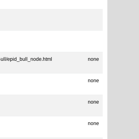
Bull/epid_bull_node.html
none
none
none
none