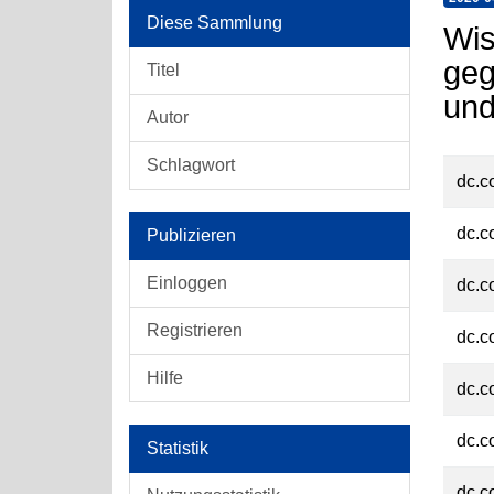
Diese Sammlung
Wis
geg
Titel
und
Autor
Schlagwort
dc.c
dc.c
Publizieren
Einloggen
dc.c
Registrieren
dc.c
Hilfe
dc.c
dc.c
Statistik
dc.c