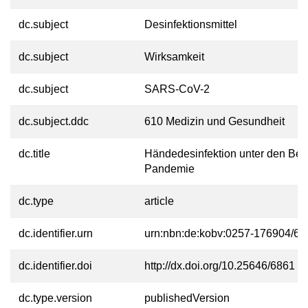
dc.subject
Desinfektionsmittel
dc.subject
Wirksamkeit
dc.subject
SARS-CoV-2
dc.subject.ddc
610 Medizin und Gesundheit
dc.title
Händedesinfektion unter den Be
Pandemie
dc.type
article
dc.identifier.urn
urn:nbn:de:kobv:0257-176904/67
dc.identifier.doi
http://dx.doi.org/10.25646/6861
dc.type.version
publishedVersion