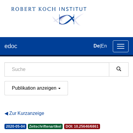
edoc
De
|
En
Umsch
der
Navig
Publikation anzeigen
Zur Kurzanzeige
2020-05-04
Zeitschriftenartikel
DOI: 10.25646/6861