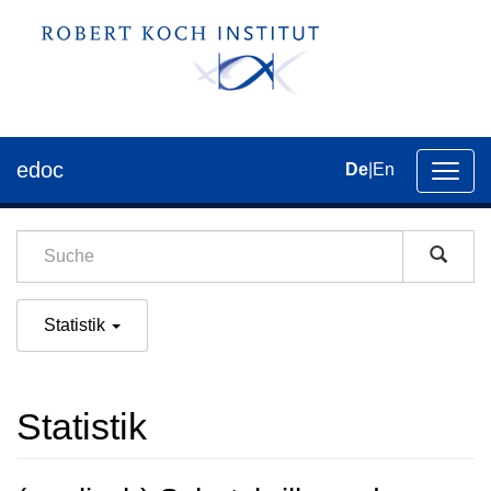
edoc
De
|
En
Umsch
der
Navig
Statistik
Statistik