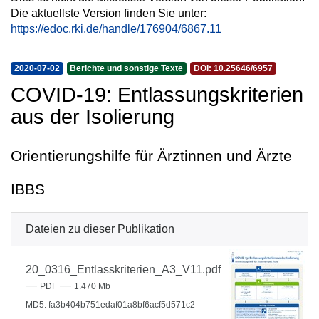
Die aktuellste Version finden Sie unter:
https://edoc.rki.de/handle/176904/6867.11
2020-07-02
Berichte und sonstige Texte
DOI: 10.25646/6957
COVID-19: Entlassungskriterien
aus der Isolierung
Orientierungshilfe für Ärztinnen und Ärzte
IBBS
Dateien zu dieser Publikation
20_0316_Entlasskriterien_A3_V11.pdf
—
—
PDF
1.470 Mb
MD5: fa3b404b751edaf01a8bf6acf5d571c2