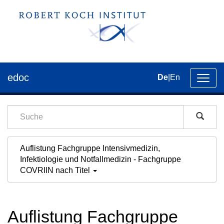
edoc
De
|
En
Umsch
der
Navig
Auflistung Fachgruppe Intensivmedizin,
Infektiologie und Notfallmedizin - Fachgruppe
COVRIIN nach Titel
Auflistung Fachgruppe