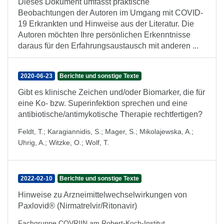
Dieses Dokument umfasst praktische
Beobachtungen der Autoren im Umgang mit COVID-
19 Erkrankten und Hinweise aus der Literatur. Die
Autoren möchten Ihre persönlichen Erkenntnisse
daraus für den Erfahrungsaustausch mit anderen ...
2020-06-23
Berichte und sonstige Texte
Gibt es klinische Zeichen und/oder Biomarker, die für
eine Ko- bzw. Superinfektion sprechen und eine
antibiotische/antimykotische Therapie rechtfertigen?
Feldt, T.
;
Karagiannidis, S.
;
Mager, S.
;
Mikolajewska, A.
;
Uhrig, A.
;
Witzke, O.
;
Wolf, T.
2022-02-10
Berichte und sonstige Texte
Hinweise zu Arzneimittelwechselwirkungen von
Paxlovid® (Nirmatrelvir/Ritonavir)
Fachgruppe COVRIIN am Robert-Koch-Institut