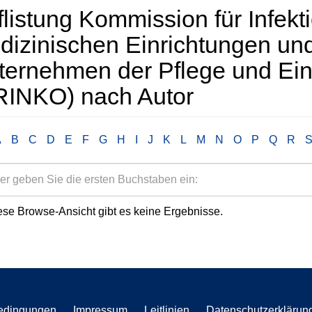
listung Kommission für Infekti
i­zini­schen Ein­rich­tungen un
er­nehmen der Pflege und Ein­
RINKO) nach Autor
A
B
C
D
E
F
G
H
I
J
K
L
M
N
O
P
Q
R
ese Browse-Ansicht gibt es keine Ergebnisse.
edingungen
Impressum
Leitlinien
Datenschutzerklärun