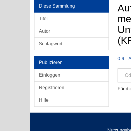
Auf
Diese Sammlung
med
Titel
Unt
Autor
(K
Schlagwort
0-9
Publizieren
Einloggen
Registrieren
Für di
Hilfe
Nutzungsb