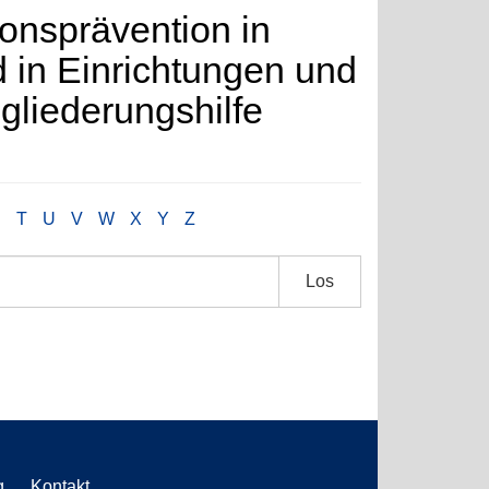
ons­prävention in
d in Ein­rich­tungen und
gliederungs­hilfe
S
T
U
V
W
X
Y
Z
Los
g
Kontakt