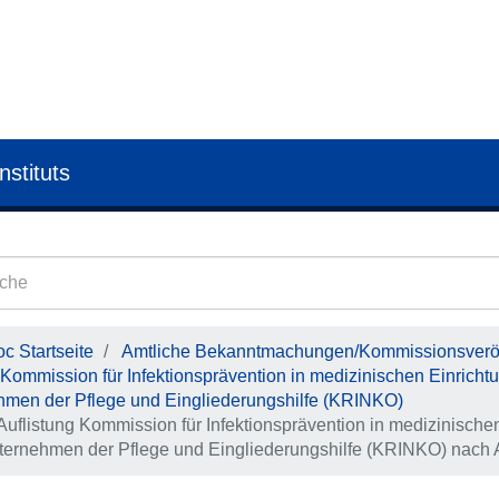
nstituts
c Startseite
Amtliche Bekanntmachungen/Kommissionsveröf
Kommission für Infektions­prävention in medi­zini­schen Ein­rich­
hmen der Pflege und Ein­gliederungs­hilfe (KRINKO)
Auflistung Kommission für Infektions­prävention in medi­zini­schen
er­nehmen der Pflege und Ein­gliederungs­hilfe (KRINKO) nach 