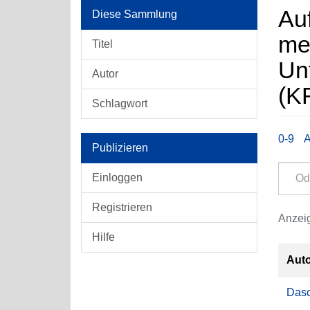
Auf
Diese Sammlung
med
Titel
Unt
Autor
(K
Schlagwort
0-9
Publizieren
Einloggen
Registrieren
Anzeig
Hilfe
Aut
Dasc