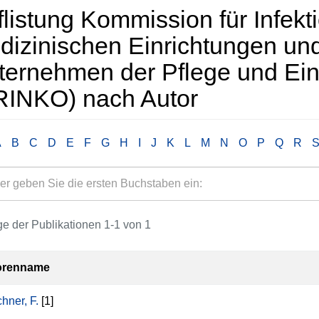
listung Kommission für Infekti
i­zini­schen Ein­rich­tungen un
er­nehmen der Pflege und Ein­
RINKO) nach Autor
A
B
C
D
E
F
G
H
I
J
K
L
M
N
O
P
Q
R
e der Publikationen 1-1 von 1
orenname
hner, F.
[1]