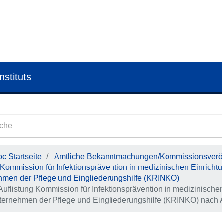
nstituts
c Startseite
Amtliche Bekanntmachungen/Kommissionsveröf
Kommission für Infektions­prävention in medi­zini­schen Ein­rich­
hmen der Pflege und Ein­gliederungs­hilfe (KRINKO)
Auflistung Kommission für Infektions­prävention in medi­zini­schen
er­nehmen der Pflege und Ein­gliederungs­hilfe (KRINKO) nach 