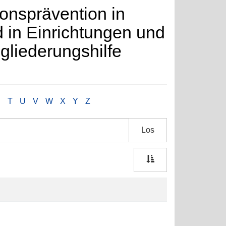
ons­prävention in
d in Ein­rich­tungen und
gliederungs­hilfe
S
T
U
V
W
X
Y
Z
Los