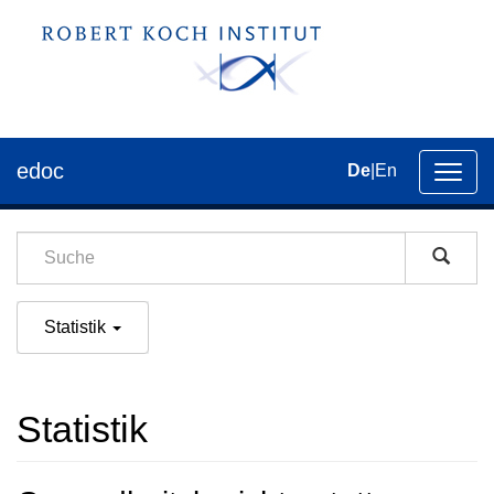
edoc
De
|
En
Umsch
der
Navig
Statistik
Statistik