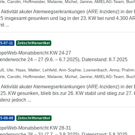
rle, Carolin
;
Hoffmeister, Melanie
;
Michel, Janine
;
AMELAG-Team
;
Buch
 Aktivität akuter Atemwegserkrankungen (ARE-Inzidenz) in der B
5 insgesamt gesunken und lag in der 23. KW bei rund 4.300 A
t ...
5-07-11
Zeitschriftenartikel
ppeWeb-Monatsbericht KW 24-27
enderwoche 24 – 27 (9.6. – 6.7.2025), Datenstand: 8.7.2025
uß, Ute
;
Haas, Walter
;
Lehfeld, Ann-Sophie
;
Loenenbach, Anna
;
Prahm,
rle, Carolin
;
Hoffmeister, Melanie
;
Michel, Janine
;
AMELAG-Team
;
Buch
 Aktivität akuter Atemwegserkrankungen (ARE-Inzidenz) in der 
 25. KW gesunken, blieb bis zur 26. KW stabil und stieg zur 27.
idenz jedoch ...
5-08-08
Zeitschriftenartikel
ppeWeb-Monatsbericht KW 28-31
enderwoche 28 – 31 (7.7. – 3.8.2025), Datenstand: 5.8.2025