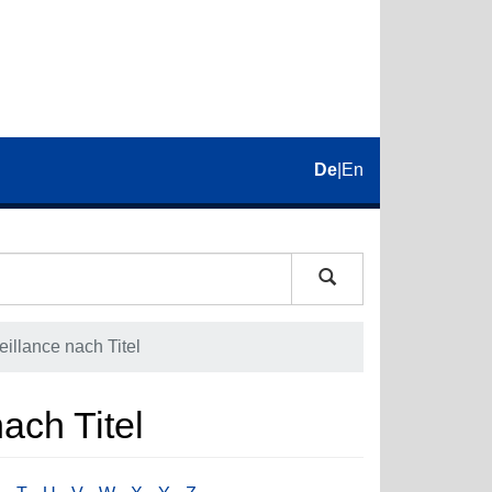
De
|
En
eillance nach Titel
nach Titel