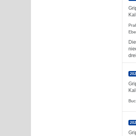
Gri
Kal
Pra
Ebe
Die
nie
dre
202
Gr
Kal
Buc
202
Gr