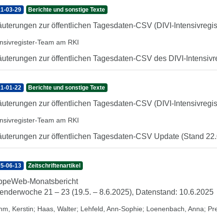
1-03-29
Berichte und sonstige Texte
äuterungen zur öffentlichen Tagesdaten-CSV (DIVI-Intensivregis
ensivregister-Team am RKI
äuterungen zur öffentlichen Tagesdaten-CSV des DIVI-Intensivr
1-01-22
Berichte und sonstige Texte
äuterungen zur öffentlichen Tagesdaten-CSV (DIVI-Intensivregis
ensivregister-Team am RKI
äuterungen zur öffentlichen Tagesdaten-CSV Update (Stand 22
5-06-13
Zeitschriftenartikel
ppeWeb-Monatsbericht
enderwoche 21 – 23 (19.5. – 8.6.2025), Datenstand: 10.6.2025
hm, Kerstin
;
Haas, Walter
;
Lehfeld, Ann-Sophie
;
Loenenbach, Anna
;
Pr