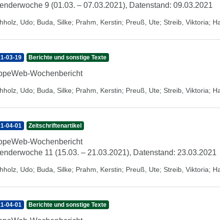
enderwoche 9 (01.03. – 07.03.2021), Datenstand: 09.03.2021
hholz, Udo
;
Buda, Silke
;
Prahm, Kerstin
;
Preuß, Ute
;
Streib, Viktoria
;
Ha
1-03-19
Berichte und sonstige Texte
ippeWeb-Wochenbericht
hholz, Udo
;
Buda, Silke
;
Prahm, Kerstin
;
Preuß, Ute
;
Streib, Viktoria
;
Ha
1-04-01
Zeitschriftenartikel
ippeWeb-Wochenbericht
enderwoche 11 (15.03. – 21.03.2021), Datenstand: 23.03.2021
hholz, Udo
;
Buda, Silke
;
Prahm, Kerstin
;
Preuß, Ute
;
Streib, Viktoria
;
Ha
1-04-01
Berichte und sonstige Texte