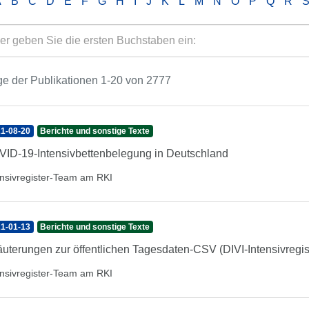
A
B
C
D
E
F
G
H
I
J
K
L
M
N
O
P
Q
R
e der Publikationen 1-20 von 2777
1-08-20
Berichte und sonstige Texte
ID-19-Intensivbettenbelegung in Deutschland
ensivregister-Team am RKI
1-01-13
Berichte und sonstige Texte
äuterungen zur öffentlichen Tagesdaten-CSV (DIVI-Intensivregis
ensivregister-Team am RKI