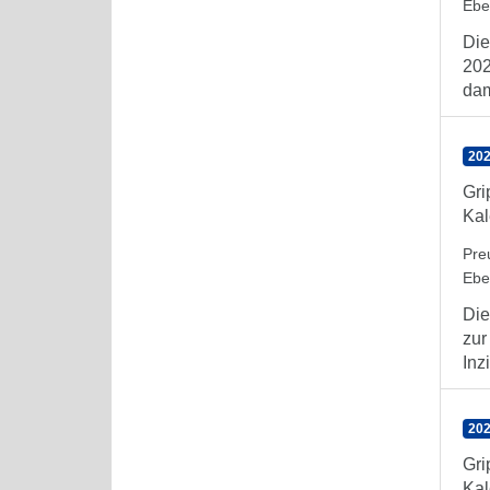
Ebe
Die
202
dami
202
Gri
Kal
Pre
Ebe
Die
zur
Inz
202
Gri
Kal