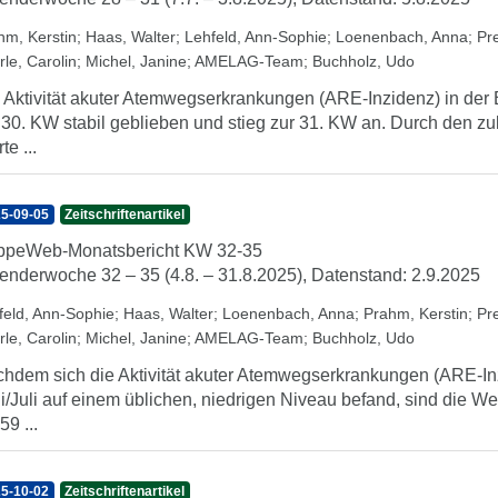
hm, Kerstin
;
Haas, Walter
;
Lehfeld, Ann-Sophie
;
Loenenbach, Anna
;
Pr
rle, Carolin
;
Michel, Janine
;
AMELAG-Team
;
Buchholz, Udo
 Aktivität akuter Atemwegserkrankungen (ARE-Inzidenz) in der 
 30. KW stabil geblieben und stieg zur 31. KW an. Durch den zu
te ...
5-09-05
Zeitschriftenartikel
ppeWeb-Monatsbericht KW 32-35
enderwoche 32 – 35 (4.8. – 31.8.2025), Datenstand: 2.9.2025
feld, Ann-Sophie
;
Haas, Walter
;
Loenenbach, Anna
;
Prahm, Kerstin
;
Pr
rle, Carolin
;
Michel, Janine
;
AMELAG-Team
;
Buchholz, Udo
hdem sich die Aktivität akuter Atemwegserkrankungen (ARE-In
i/Juli auf einem üblichen, niedrigen Niveau befand, sind die Wer
59 ...
5-10-02
Zeitschriftenartikel