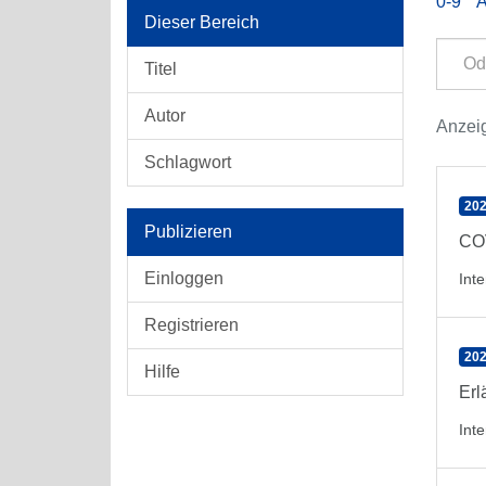
0-9
Dieser Bereich
Titel
Autor
Anzeig
Schlagwort
202
Publizieren
COV
Einloggen
Int
Registrieren
202
Hilfe
Erl
Int