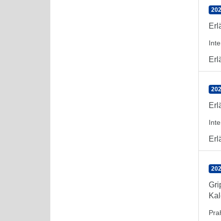
202
Erl
Int
Erl
202
Erl
Int
Erl
202
Gri
Kal
Pra