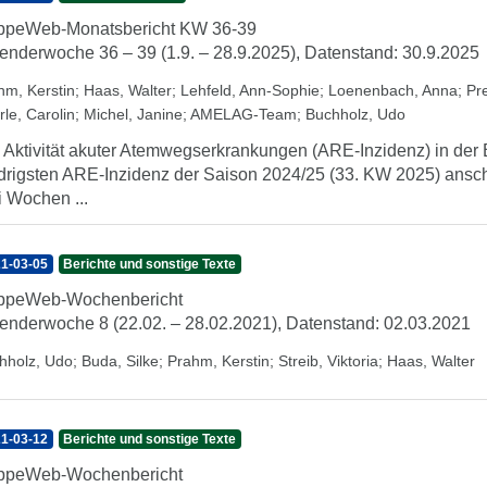
ppeWeb-Monatsbericht KW 36-39
enderwoche 36 – 39 (1.9. – 28.9.2025), Datenstand: 30.9.2025
hm, Kerstin
;
Haas, Walter
;
Lehfeld, Ann-Sophie
;
Loenenbach, Anna
;
Pr
rle, Carolin
;
Michel, Janine
;
AMELAG-Team
;
Buchholz, Udo
 Aktivität akuter Atemwegserkrankungen (ARE-Inzidenz) in der 
drigsten ARE-Inzidenz der Saison 2024/25 (33. KW 2025) anschl
i Wochen ...
1-03-05
Berichte und sonstige Texte
ippeWeb-Wochenbericht
enderwoche 8 (22.02. – 28.02.2021), Datenstand: 02.03.2021
hholz, Udo
;
Buda, Silke
;
Prahm, Kerstin
;
Streib, Viktoria
;
Haas, Walter
1-03-12
Berichte und sonstige Texte
ippeWeb-Wochenbericht