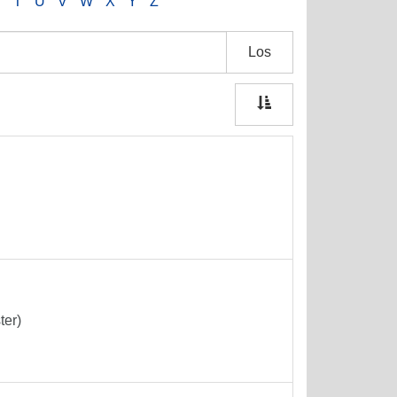
S
T
U
V
W
X
Y
Z
Los
ter)