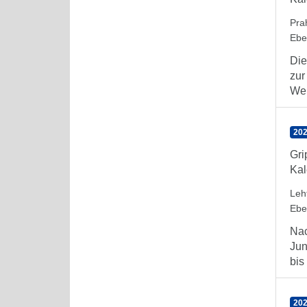
Pra
Ebe
Die
zur
Wer
202
Gri
Kal
Leh
Ebe
Nac
Jun
bis 
202