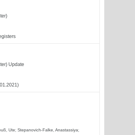
ter)
egisters
ter) Update
.01.2021)
euß, Ute
;
Stepanovich-Falke, Anastassiya
;