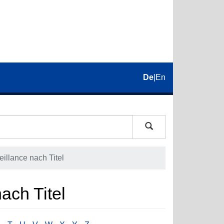
De
|
En
eillance nach Titel
nach Titel