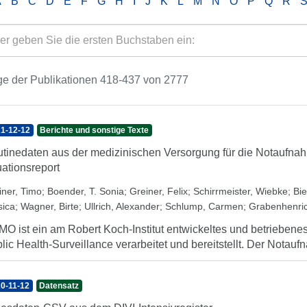
A
B
C
D
E
F
G
H
I
J
K
L
M
N
O
P
Q
R
e der Publikationen 418-437 von 2777
1-12-12
Berichte und sonstige Texte
tinedaten aus der medizinischen Versorgung für die Notaufna
uationsreport
iner, Timo
;
Boender, T. Sonia
;
Greiner, Felix
;
Schirrmeister, Wiebke
;
Bie
sica
;
Wagner, Birte
;
Ullrich, Alexander
;
Schlump, Carmen
;
Grabenhenric
O ist ein am Robert Koch-Institut entwickeltes und betrieben
lic Health-Surveillance verarbeitet und bereitstellt. Der Notaufn
0-11-12
Datensatz