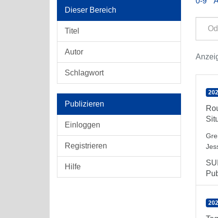
0-9
Dieser Bereich
Titel
Autor
Anzeig
Schlagwort
202
Publizieren
Rou
Sit
Einloggen
Gre
Registrieren
Jes
SUM
Hilfe
Pub
202