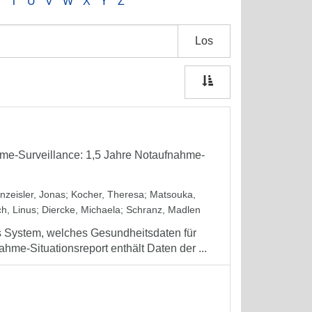
S
T
U
V
W
X
Y
Z
Los
hme-Surveillance: 1,5 Jahre Notaufnahme-
nzeisler, Jonas
;
Kocher, Theresa
;
Matsouka,
h, Linus
;
Diercke, Michaela
;
Schranz, Madlen
es System, welches Gesundheitsdaten für
ahme-Situationsreport enthält Daten der ...