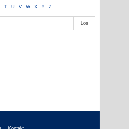
S
T
U
V
W
X
Y
Z
Los
g
Kontakt