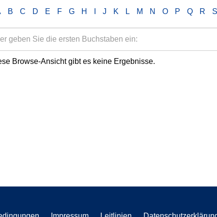
A
B
C
D
E
F
G
H
I
J
K
L
M
N
O
P
Q
R
ese Browse-Ansicht gibt es keine Ergebnisse.
edingungen
Impressum
Leitlinien
Datenschutzerklärun