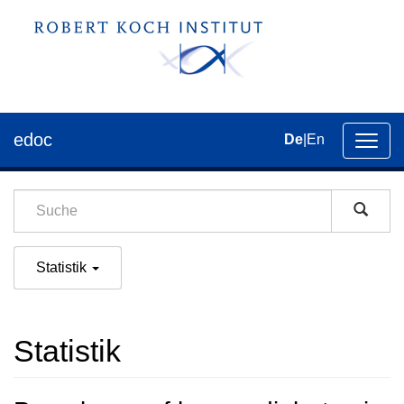
edoc
De
|
En
Umsch
der
Navig
Statistik
Statistik