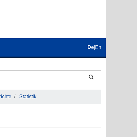
De
|
En
ichte
Statistik