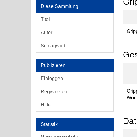
Gri
Diese Sammlung
Titel
Grip
Autor
Schlagwort
Ges
Publizieren
Einloggen
Gri
Registrieren
Woch
Hilfe
Dat
Statistik