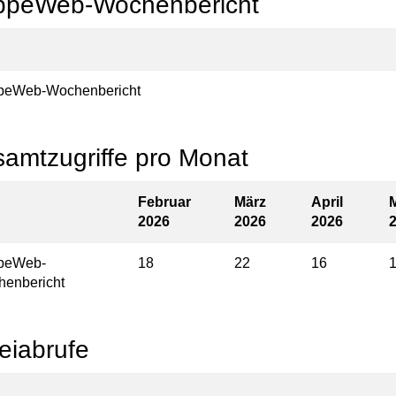
ppeWeb-Wochenbericht
peWeb-Wochenbericht
amtzugriffe pro Monat
Februar
März
April
2026
2026
2026
ppeWeb-
18
22
16
enbericht
eiabrufe