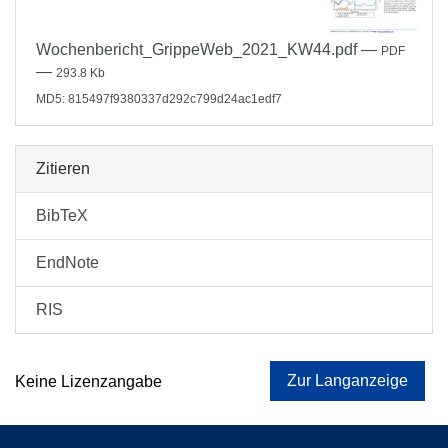
Wochenbericht_GrippeWeb_2021_KW44.pdf
—
PDF
—
293.8 Kb
MD5: 815497f9380337d292c799d24ac1edf7
Zitieren
BibTeX
EndNote
RIS
Zur Langanzeige
Keine Lizenzangabe