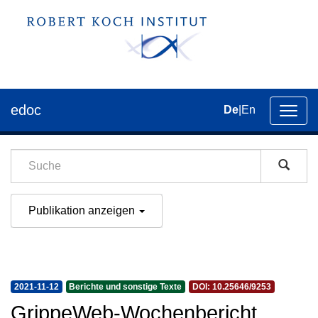
edoc
De
|
En
Umsch
der
Navig
Publikation anzeigen
2021-11-12
Berichte und sonstige Texte
DOI: 10.25646/9253
GrippeWeb-Wochenbericht