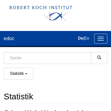
edoc
De
|
En
Umsch
der
Navig
Statistik
Statistik