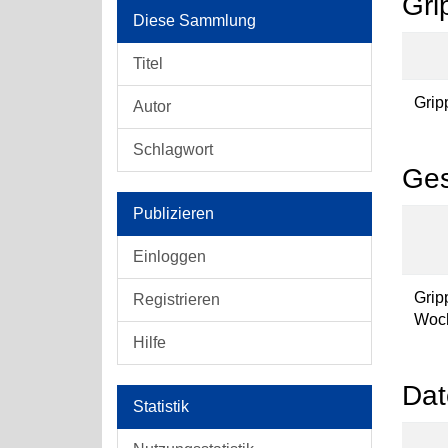
Gri
Diese Sammlung
Titel
Grip
Autor
Schlagwort
Ges
Publizieren
Einloggen
Gri
Registrieren
Woch
Hilfe
Dat
Statistik