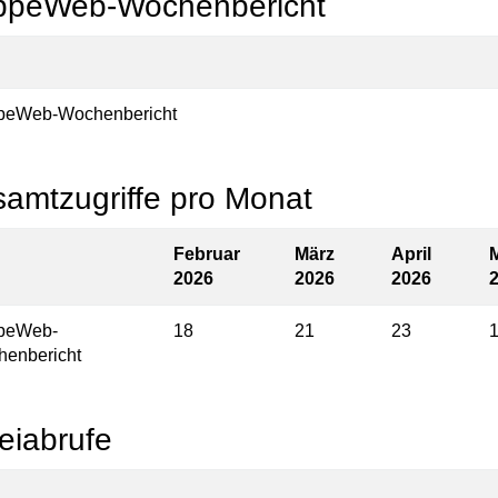
ppeWeb-Wochenbericht
peWeb-Wochenbericht
amtzugriffe pro Monat
Februar
März
April
2026
2026
2026
ppeWeb-
18
21
23
enbericht
eiabrufe