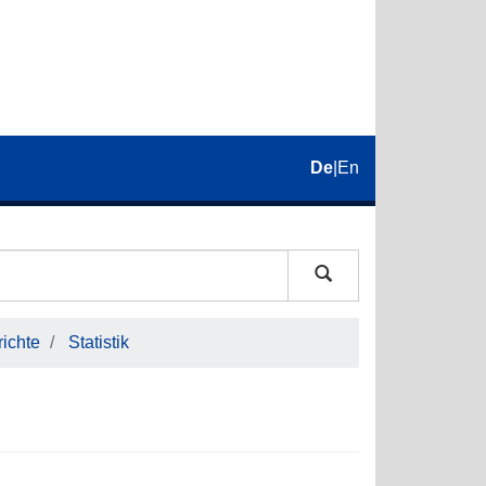
De
|
En
ichte
Statistik