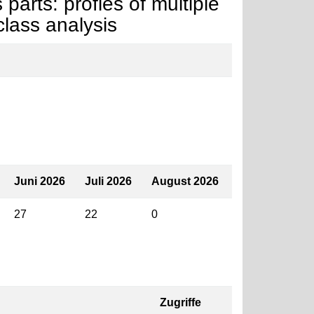
parts: profles of multiple
class analysis
Juni 2026
Juli 2026
August 2026
27
22
0
Zugriffe