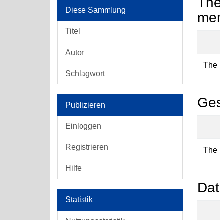
The
Diese Sammlung
men
Titel
Autor
The .
Schlagwort
Ges
Publizieren
Einloggen
Registrieren
The .
Hilfe
Dat
Statistik