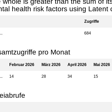
 whole is greater than the sum of its 
tal health risk factors using Latent 
Zugriffe
..
684
amtzugriffe pro Monat
Februar 2026
März 2026
April 2026
Mai 2026
..
14
28
34
15
eiabrufe