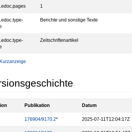
l.edoc.pages
1
l.edoc.type-
Berichte und sonstige Texte
e
l.edoc.type-
Zeitschriftenartikel
e
 Kurzanzeige
rsionsgeschichte
ion
Publikation
Datum
176904/9170.2
*
2025-07-11T12:04:17Z