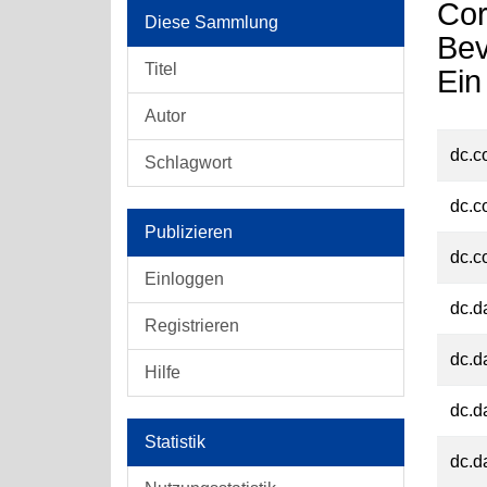
Cor
Diese Sammlung
Bev
Titel
Ein
Autor
dc.c
Schlagwort
dc.c
Publizieren
dc.c
Einloggen
dc.d
Registrieren
dc.d
Hilfe
dc.d
Statistik
dc.d