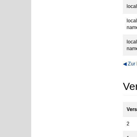
loca
loca
nam
loca
nam
Zur
Ve
Vers
2