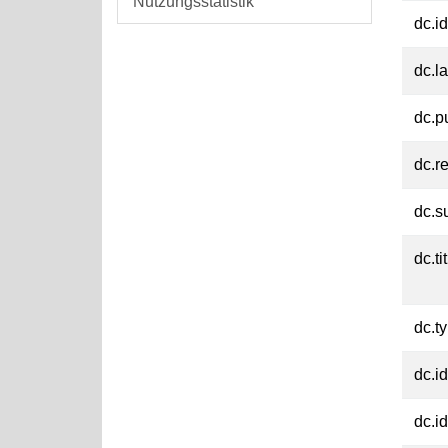
Nutzungsstatistik
dc.id
dc.l
dc.p
dc.re
dc.s
dc.ti
dc.t
dc.id
dc.id