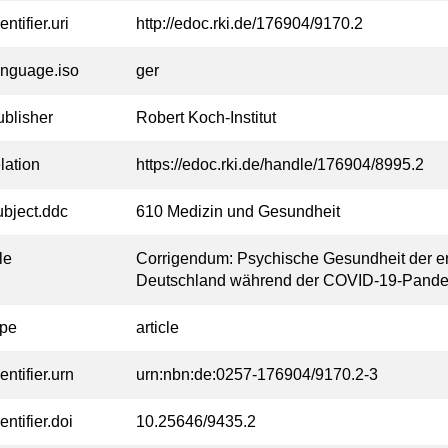
entifier.uri
http://edoc.rki.de/176904/9170.2
anguage.iso
ger
ublisher
Robert Koch-Institut
lation
https://edoc.rki.de/handle/176904/8995.2
ubject.ddc
610 Medizin und Gesundheit
tle
Corrigendum: Psychische Gesundheit der e
Deutschland während der COVID-19-Pande
ype
article
entifier.urn
urn:nbn:de:0257-176904/9170.2-3
entifier.doi
10.25646/9435.2