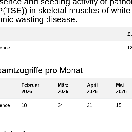
sence and seeding activity of pathol
P(TSE)) in skeletal muscles of white-
onic wasting disease.
Zu
ence ...
1
amtzugriffe pro Monat
Februar
März
April
Mai
2026
2026
2026
2026
ence
18
24
21
15