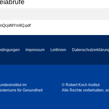
eiabrufe
mQcjdMYm9Q.pdf
edingungen
Impressum
Leitlinien
Datenschutzerklärun
undesinstitut im
© Robert Koch Institut
steriums für Gesundheit
Alle Rechte vorbehalten, so