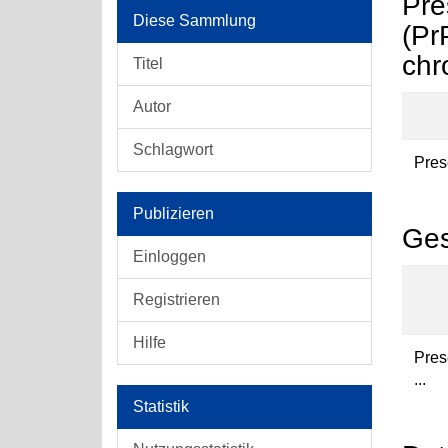
Pre
Diese Sammlung
(Pr
chr
Titel
Autor
Schlagwort
Pres
Publizieren
Ges
Einloggen
Registrieren
Hilfe
Pres
...
Statistik