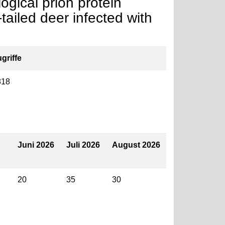
ogical prion protein
tailed deer infected with
griffe
818
Juni 2026
Juli 2026
August 2026
20
35
30