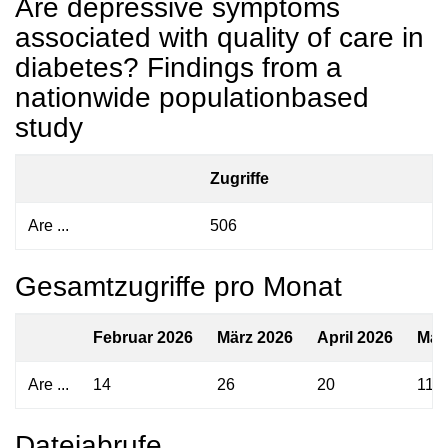
Are depressive symptoms
associated with quality of care in
diabetes? Findings from a
nationwide populationbased
study
Zugriffe
Are ...
506
Gesamtzugriffe pro Monat
Februar 2026
März 2026
April 2026
Mai
Are ...
14
26
20
11
Dateiabrufe