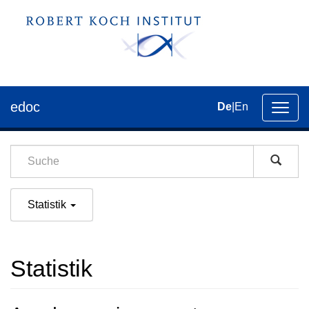
edoc
De
|
En
Umsch
der
Navig
Statistik
Statistik