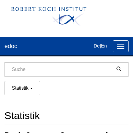
edoc
De
|
En
Umsch
der
Navig
Statistik
Statistik