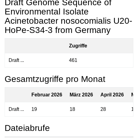
Draft Genome Sequence of
Environmental Isolate
Acinetobacter nosocomialis U20-
HoPe-S34-3 from Germany
Zugriffe
Draft ...
461
Gesamtzugriffe pro Monat
Februar 2026
März 2026
April 2026
Ma
Draft ...
19
18
28
17
Dateiabrufe