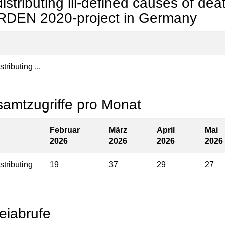
istributing ill-defined causes of de
DEN 2020-project in Germany
tributing ...
amtzugriffe pro Monat
Februar
März
April
Mai
2026
2026
2026
2026
stributing
19
37
29
27
eiabrufe