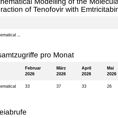
hematical Modelling of the Molecul
eraction of Tenofovir with Emtricitab
ematical ...
amtzugriffe pro Monat
Februar
März
April
Mai
2026
2026
2026
2026
ematical
33
37
33
26
eiabrufe