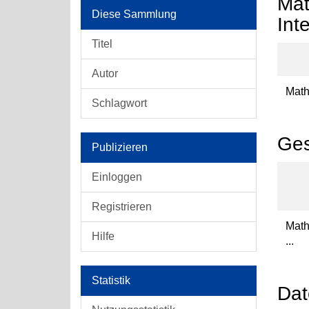
Mat
Diese Sammlung
Int
Titel
Autor
Math
Schlagwort
Ges
Publizieren
Einloggen
Registrieren
Math
Hilfe
...
Statistik
Dat