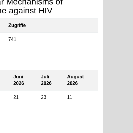
ar Mechanisms of
ine against HIV
Zugriffe
741
Juni
Juli
August
2026
2026
2026
21
23
11