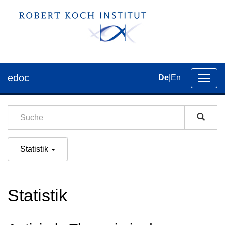
edoc
De
|
En
Umsch
der
Navig
Statistik
Statistik