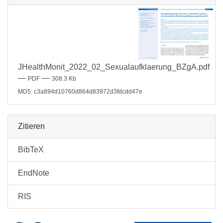
JHealthMonit_2022_02_Sexualaufklaerung_BZgA.pdf
—
—
PDF
308.3 Kb
MD5: c3a894d10760d864d83972d3fdcdd47e
Zitieren
BibTeX
EndNote
RIS