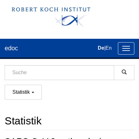
edoc
De
|
En
Umsch
der
Navig
Statistik
Statistik