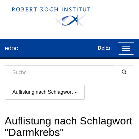
edoc
De
|
En
Umsch
der
Navig
Auflistung nach Schlagwort
Auflistung nach Schlagwort
"Darmkrebs"