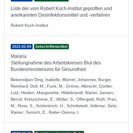
Liste der vom Robert Koch-Institut geprüften und
anerkannten Desinfektionsmittel und -verfahren
Robert Koch-Institut
2022-02-04
Zeitschriftenartikel
Malaria
Stellungnahme des Arbeitskreises Blut des
Bundesministeriums für Gesundheit
Bekeredjian-Ding, Isabelle
;
Blümel, Johannes
;
Burger,
Reinhard
;
Doll, M.
;
Funk, M.
;
Gröner, Albrecht
;
Gürtler,
Lutz
;
Heiden, Margarehte
;
Hildebrandt, Martin
;
Jansen,
Bernd
;
Kretzschmar, E.
;
Müller, S.
;
Offergeld, Ruth
;
Prax,
M.
;
Ross, S.
;
Schlenkrich, U.
;
Schottstedt, Volkmar
;
Seitz,
Rainer
;
Tannich, E.
;
Reiter-Owona, I.