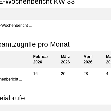
-Wochenbericht KW 33
Wochenbericht ...
amtzugriffe pro Monat
Februar
März
April
Ma
2026
2026
2026
20
-
16
20
28
4
enbericht ...
eiabrufe