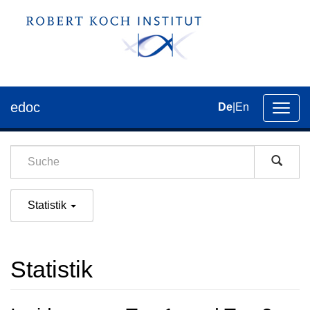
edoc
De
|
En
Umsch
der
Navig
Statistik
Statistik