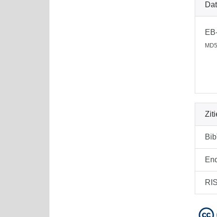
Dat
EB
MD5
Zit
Bi
En
RI