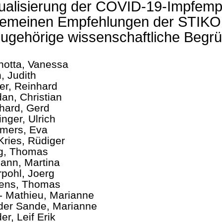
ualisierung der COVID-19-Impfemp
gemeinen Empfehlungen der STIKO
ugehörige wissenschaftliche Begr
hotta, Vanessa
, Judith
er, Reinhard
an, Christian
hard, Gerd
inger, Ulrich
mers, Eva
Kries, Rüdiger
g, Thomas
mann, Martina
pohl, Joerg
ens, Thomas
- Mathieu, Marianne
der Sande, Marianne
er, Leif Erik