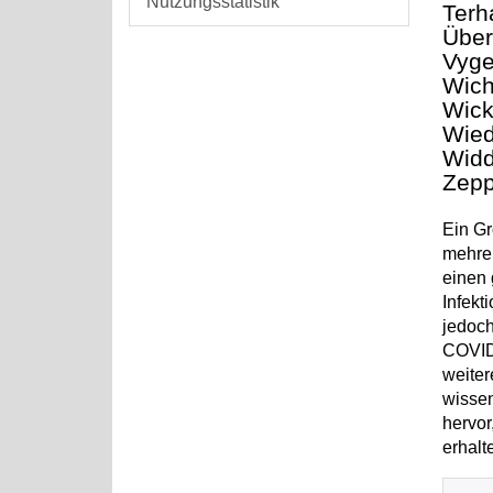
Nutzungsstatistik
Terh
Über
Vyge
Wich
Wick
Wied
Widd
Zepp
Ein Gr
mehrer
einen
Infekt
jedoch
COVID-
weiter
wissen
hervor
erhalt