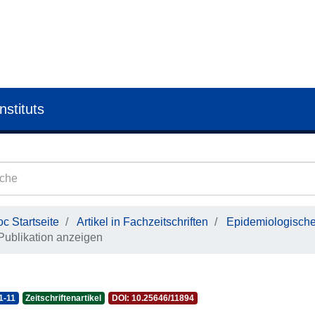
nstituts
c Startseite
Artikel in Fachzeitschriften
Epidemiologisches
Publikation anzeigen
1-11
Zeitschriftenartikel
DOI: 10.25646/11894