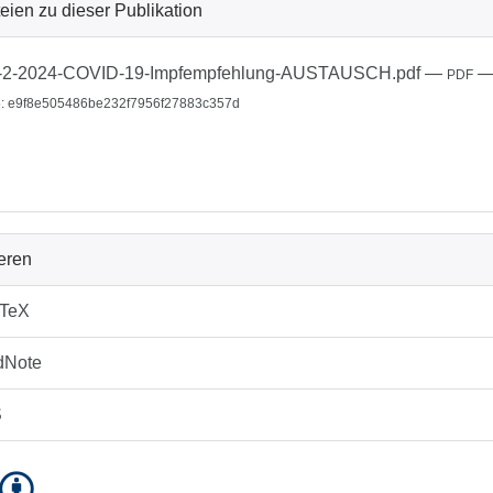
eien zu dieser Publikation
-2-2024-COVID-19-Impfempfehlung-AUSTAUSCH.pdf
—
PDF
: e9f8e505486be232f7956f27883c357d
ieren
bTeX
dNote
S