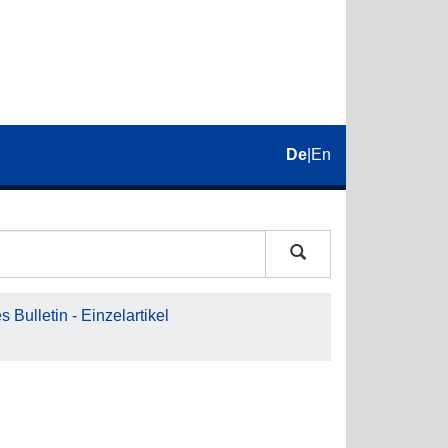
De
|
En
 Bulletin - Einzelartikel