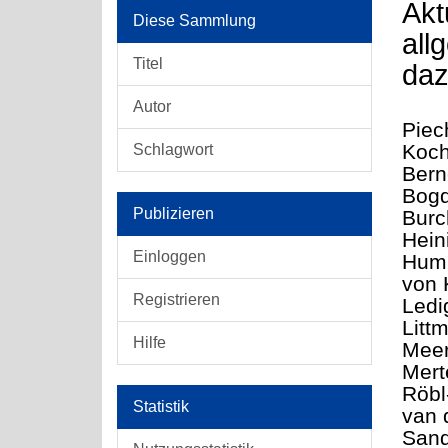
Akt
Diese Sammlung
all
Titel
daz
Autor
Piec
Koch
Schlagwort
Bern
Bogd
Publizieren
Burc
Hein
Einloggen
Hum
von 
Registrieren
Ledi
Litt
Hilfe
Meer
Mert
Röbl
Statistik
van 
Sand