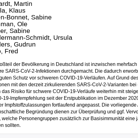
ardt, Martin
la, Klaus
n-Bonnet, Sabine
man, Ole
er, Sabine
ermann-Schmidt, Ursula
ers, Gudrun
, Fred
oßteil der Bevölkerung in Deutschland ist inzwischen mehrfac
e SARS-CoV-2-Infektionen durchgemacht. Die dadurch erworbe
 guten Schutz vor schweren COVID-19-Verläufen. Auf Grund de
ionen mit den derzeit zirkulierenden SARS-CoV-2-Varianten b
 das Risiko für schwere COVID-19-Verläufe weiterhin mit steige
19-Impfempfehlung seit der Erstpublikation im Dezember 2020
er Impfstoffzulassungen fortlaufend angepasst. Die vorliegende
schaftliche Begründung dienen zur Überprüfung und ggf. Vervol
, welche Personengruppen zusätzlich zur Basisimmunität eine 
en sollten.