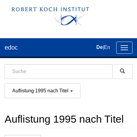
edoc
De
|
En
Umsch
der
Navig
Auflistung 1995 nach Titel
Auflistung 1995 nach Titel