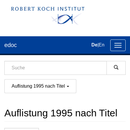
edoc
De
|
En
Umsch
der
Navig
Auflistung 1995 nach Titel
Auflistung 1995 nach Titel