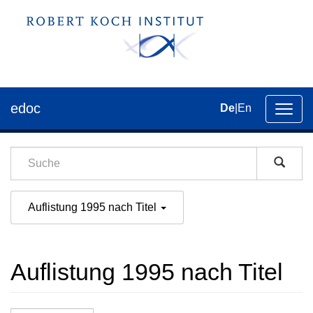
edoc
De
|
En
Umsch
der
Navig
Auflistung 1995 nach Titel
Auflistung 1995 nach Titel