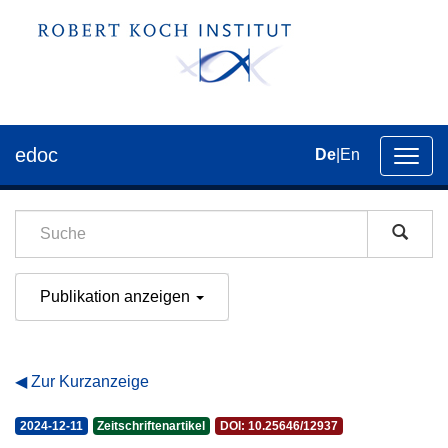
edoc
De
|
En
Umsch
der
Navig
Publikation anzeigen
Zur Kurzanzeige
2024-12-11
Zeitschriftenartikel
DOI: 10.25646/12937