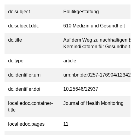
dc.subject
Politikgestaltung
dc.subject.ddc
610 Medizin und Gesundheit
dc.title
Auf dem Weg zu nachhaltigen Eu
Kernindikatoren für Gesundheit (
dc.type
article
dc.identifier.urn
urn:nbn:de:0257-176904/12342-5
dc.identifier.doi
10.25646/12937
local.edoc.container-
Journal of Health Monitoring
title
local.edoc.pages
11