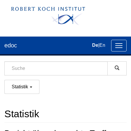
edoc
De
|
En
Umsch
der
Navig
Statistik
Statistik