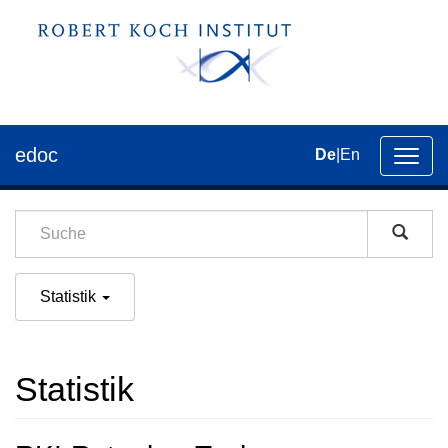
edoc
De
|
En
Umsch
der
Navig
Statistik
Statistik