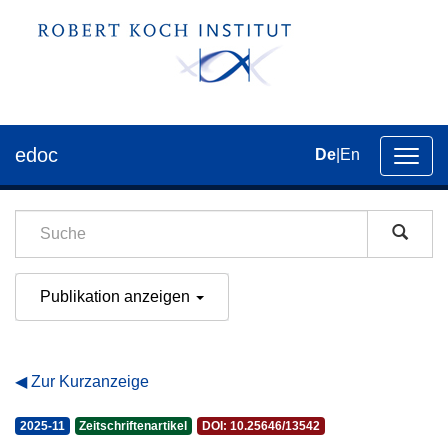
edoc
De
|
En
Umsch
der
Navig
Publikation anzeigen
Zur Kurzanzeige
2025-11
Zeitschriftenartikel
DOI: 10.25646/13542