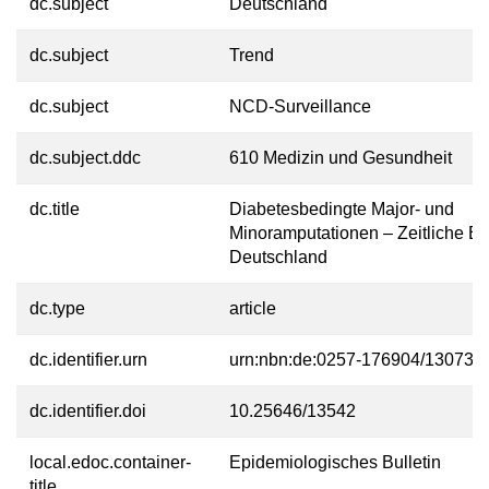
dc.subject
Deutschland
dc.subject
Trend
dc.subject
NCD-Surveillance
dc.subject.ddc
610 Medizin und Gesundheit
dc.title
Diabetesbedingte Major- und
Minoramputationen – Zeitliche En
Deutschland
dc.type
article
dc.identifier.urn
urn:nbn:de:0257-176904/13073-4
dc.identifier.doi
10.25646/13542
local.edoc.container-
Epidemiologisches Bulletin
title