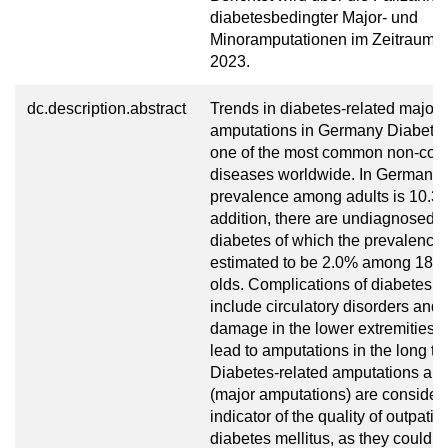
diabetesbedingter Major- und
Minoramputationen im Zeitraum 2
2023.
dc.description.abstract
Trends in diabetes-related major
amputations in Germany Diabetes 
one of the most common non-co
diseases worldwide. In Germany, 
prevalence among adults is 10.3%
addition, there are undiagnosed c
diabetes of which the prevalence
estimated to be 2.0% among 18 to
olds. Complications of diabetes m
include circulatory disorders and
damage in the lower extremities,
lead to amputations in the long te
Diabetes-related amputations abo
(major amputations) are consider
indicator of the quality of outpatie
diabetes mellitus, as they could p