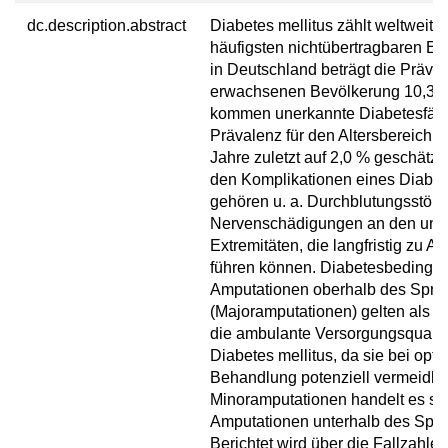
dc.description.abstract
Diabetes mellitus zählt weltweit 
häufigsten nichtübertragbaren E
in Deutschland beträgt die Präval
erwachsenen Bevölkerung 10,3 
kommen unerkannte Diabetesfäll
Prävalenz für den Altersbereich 1
Jahre zuletzt auf 2,0 % geschätzt
den Komplikationen eines Diabete
gehören u. a. Durchblutungsstör
Nervenschädigungen an den unt
Extremitäten, die langfristig zu A
führen können. Diabetesbedingte
Amputationen oberhalb des Spru
(Majoramputationen) gelten als Ind
die ambulante Versorgungsqualit
Diabetes mellitus, da sie bei opti
Behandlung potenziell vermeidba
Minoramputationen handelt es si
Amputationen unterhalb des Spr
Berichtet wird über die Fallzahle