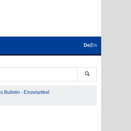
De
|
En
 Bulletin - Einzelartikel