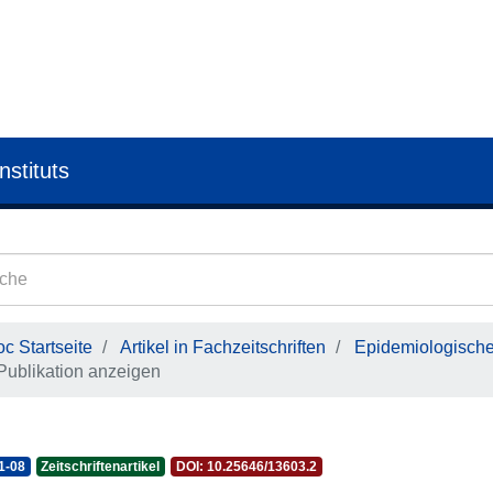
nstituts
c Startseite
Artikel in Fachzeitschriften
Epidemiologisches
Publikation anzeigen
1-08
Zeitschriftenartikel
DOI: 10.25646/13603.2