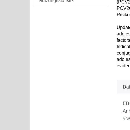
Nutzungsstatistik
(PCV20
PCV20 
Risik
Update
adoles
factor
Indica
conjug
adoles
eviden
Dat
EB-
An
MD5