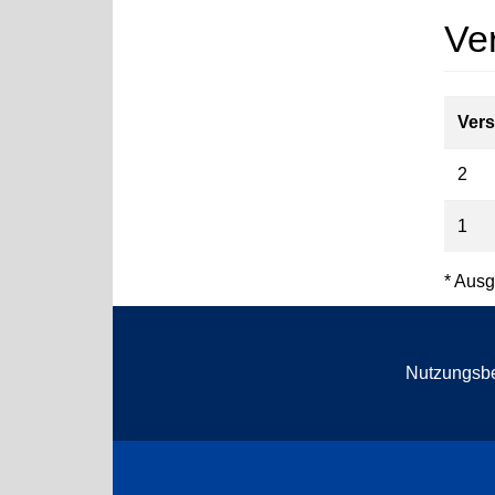
Ve
Vers
2
1
* Ausg
Nutzungsb