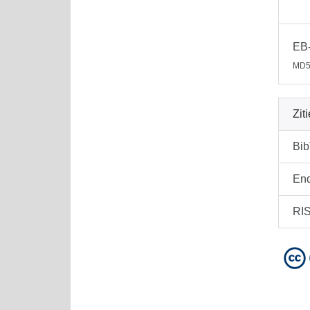
EB-
MD5
Zit
Bi
En
RI