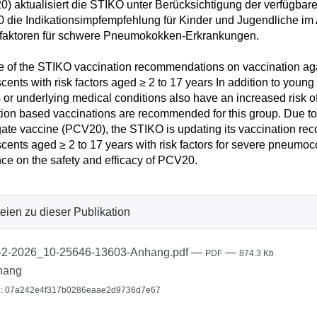
) aktualisiert die STIKO unter Berücksichtigung der verfügbar
die Indikationsimpfempfehlung für Kinder und Jugendliche im Al
ofaktoren für schwere Pneumokokken-Erkrankungen.
 of the STIKO vaccination recommendations on vaccination aga
cents with risk factors aged ≥ 2 to 17 years In addition to young 
s or underlying medical conditions also have an increased risk
tion based vaccinations are recommended for this group. Due to 
ate vaccine (PCV20), the STIKO is updating its vaccination re
cents aged ≥ 2 to 17 years with risk factors for severe pneumoco
ce on the safety and efficacy of PCV20.
eien zu dieser Publikation
2-2026_10-25646-13603-Anhang.pdf
—
—
PDF
874.3 Kb
hang
: 07a242e4f317b0286eaae2d9736d7e67