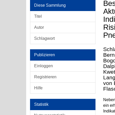
Bes
Diese Sammlung
Akt
Titel
Ind
Ris
Autor
Pn
Schlagwort
Schl
Bern
Publizieren
Bogd
Dalp
Einloggen
Kwet
Lang
Registrieren
von 
Hilfe
Flas
Neben
Statistik
ein er
Indika