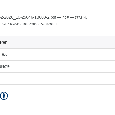
2-2026_10-25646-13603-2.pdf
—
—
PDF
277.8 Kb
: 09b7d990d17f1085428606f570869801
ieren
bTeX
dNote
S