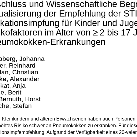
chluss und Wissenschaftliche Beg
ualisierung der Empfehlung der ST
ikationsimpfung für Kinder und Juge
ikofaktoren im Alter von ≥ 2 bis 17
eumokokken-Erkrankungen
aberg, Johanna
er, Reinhard
an, Christian
ke, Alexander
kat, Anja
e, Berit
Bernuth, Horst
che, Stefan
 Kleinkindern und älteren Erwachsenen haben auch Personen m
höhtes Risiko schwer an Pneumokokken zu erkranken. Für dies
tionsimpfempfehlung. Aufgrund der Verfügbarkeit eines 20-val