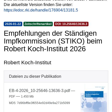
Die aktuellste Version finden Sie unter:
https://edoc.rki.de/handle/176904/13181.5
2026-01-22
Zeitschriftenartikel
DOI: 10.25646/13636.3
Empfehlungen der Ständigen
Impfkommission (STIKO) beim
Robert Koch-Institut 2026
Robert Koch-Institut
Dateien zu dieser Publikation
EB-4-2026_10-25646-13636-3.pdf
—
—
PDF
1.450 Mb
MD5: 7d96bff9e3f6554e92d49e9a271b5099