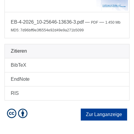
EB-4-2026_10-25646-13636-3.pdf
—
—
PDF
1.450 Mb
MD5: 7d96bff9e3f6554e92d49e9a271b5099
Zitieren
BibTeX
EndNote
RIS
Zur Langanzeige