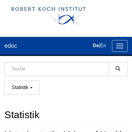
edoc
De
|
En
Umsch
der
Navig
Statistik
Statistik