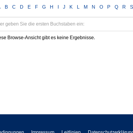
A
B
C
D
E
F
G
H
I
J
K
L
M
N
O
P
Q
R
ese Browse-Ansicht gibt es keine Ergebnisse.
edingungen
Impressum
Leitlinien
Datenschutzerklärun