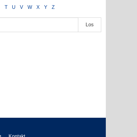
S
T
U
V
W
X
Y
Z
Los
g
Kontakt