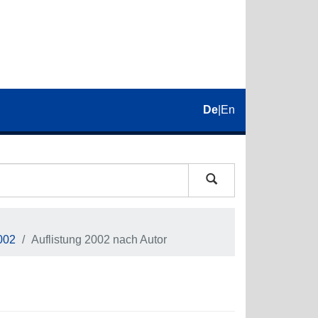
De
|
En
002
Auflistung 2002 nach Autor