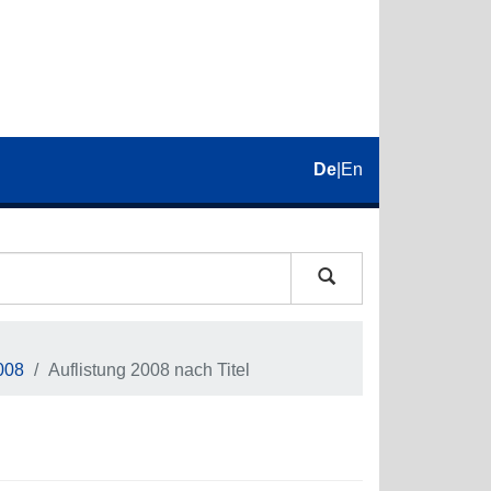
De
|
En
008
Auflistung 2008 nach Titel