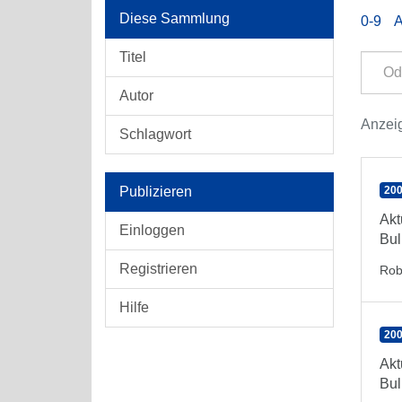
Diese Sammlung
0-9
Titel
Autor
Anzeig
Schlagwort
Publizieren
200
Akt
Einloggen
Bul
Registrieren
Rob
Hilfe
200
Akt
Bul