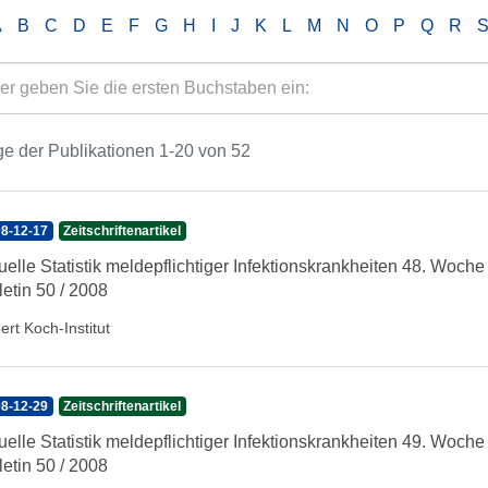
A
B
C
D
E
F
G
H
I
J
K
L
M
N
O
P
Q
R
e der Publikationen 1-20 von 52
8-12-17
Zeitschriftenartikel
uelle Statistik meldepflichtiger Infektionskrankheiten 48. Woc
letin 50 / 2008
ert Koch-Institut
8-12-29
Zeitschriftenartikel
uelle Statistik meldepflichtiger Infektionskrankheiten 49. Woc
letin 50 / 2008