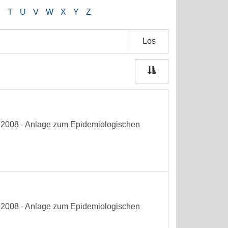
S
T
U
V
W
X
Y
Z
Los
he 2008 - Anlage zum Epidemiologischen
he 2008 - Anlage zum Epidemiologischen