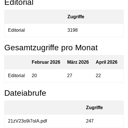
Editorial
Zugriffe
Editorial
3198
Gesamtzugriffe pro Monat
Februar 2026
März 2026
April 2026
M
Editorial
20
27
22
1
Dateiabrufe
Zugriffe
21zV23o9i7olA.pdf
247