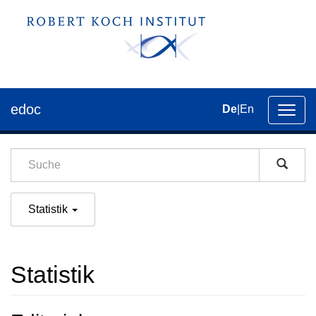
edoc
De
|
En
Umsch
der
Navig
Statistik
Statistik