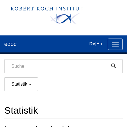
edoc
De
|
En
Umsch
der
Navig
Statistik
Statistik