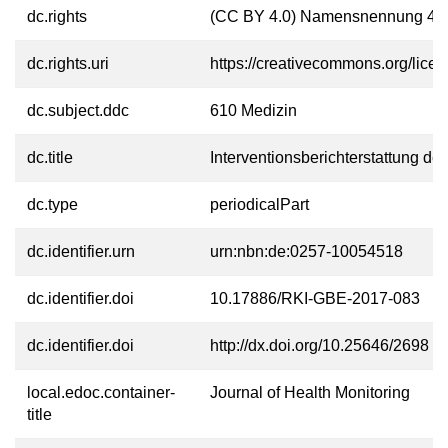
dc.rights
(CC BY 4.0) Namensnennung 4.0 
dc.rights.uri
https://creativecommons.org/licen
dc.subject.ddc
610 Medizin
dc.title
Interventionsberichterstattung d
dc.type
periodicalPart
dc.identifier.urn
urn:nbn:de:0257-10054518
dc.identifier.doi
10.17886/RKI-GBE-2017-083
dc.identifier.doi
http://dx.doi.org/10.25646/2698
local.edoc.container-
Journal of Health Monitoring
title