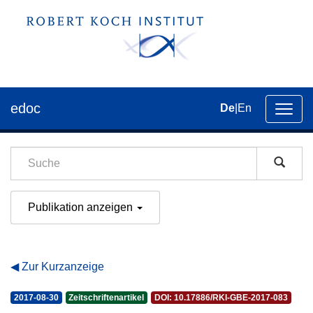
edoc
De
|
En
Umsch
der
Navig
Publikation anzeigen
Zur Kurzanzeige
2017-08-30
Zeitschriftenartikel
DOI: 10.17886/RKI-GBE-2017-083