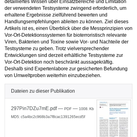
detailliertes Wissen über Einsatzbereiche und Limitation
der verwendeten Testsysteme zwingend erforderlich, um
erhaltene Ergebnisse zielführend bewerten und
Handlungsempfehlungen ableiten zu können. Ziel dieses
Artikels ist es, einen Überblick über die Messprinzipien von
Vor-Ort-Detektionssystemen für bioterroristisch relevante
Viren, Bakterien und Toxine sowie Vor- und Nachteile der
Testsysteme zu geben. Trotz vielversprechender
Entwicklungen sind derzeit erhältliche Testsysteme zur
Vor-Ort-Detektion noch beschränkt aussagekräftig.
Deshalb sind Expertenlabore zur gesicherten Befundung
von Umweltproben weiterhin einzubeziehen.
Dateien zu dieser Publikation
297Pin7DZu7mE.pdf
—
—
PDF
1008. Kb
MD5: c5a4bc2c968b3a7f8cac1391265ecd5f