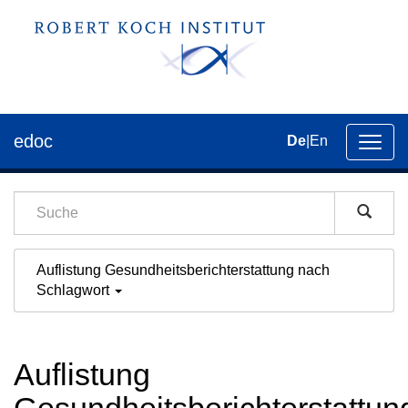
edoc
De
|
En
Umsch
der
Navig
Auflistung Gesundheitsberichterstattung nach
Schlagwort
Auflistung