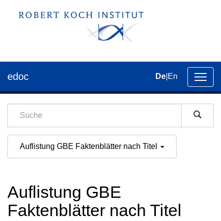
edoc
De
|
En
Umsch
der
Navig
Auflistung GBE Faktenblätter nach Titel
Auflistung GBE
Faktenblätter nach Titel