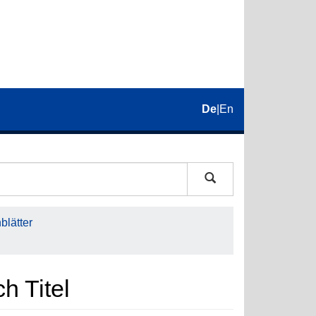
De
|
En
lätter
h Titel