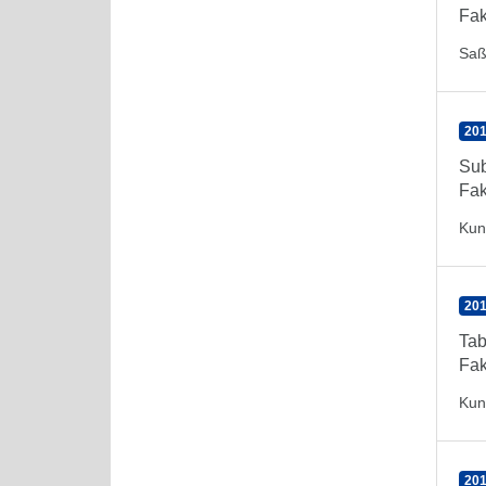
Fak
Saß
201
Sub
Fak
Kun
201
Ta
Fak
Kun
201