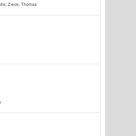
tis
;
Ziese, Thomas
s