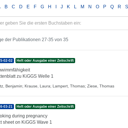
A
B
C
D
E
F
G
H
I
J
K
L
M
N
O
P
Q
R
e der Publikationen 27-35 von 35
5-02-02
Heft oder Ausgabe einer Zeitschrift
wimmfähigkeit
tenblatt zu KiGGS Welle 1
tz, Benjamin
;
Krause, Laura
;
Lampert, Thomas
;
Ziese, Thomas
6-03-21
Heft oder Ausgabe einer Zeitschrift
king during pregnancy
t sheet on KiGGS Wave 1