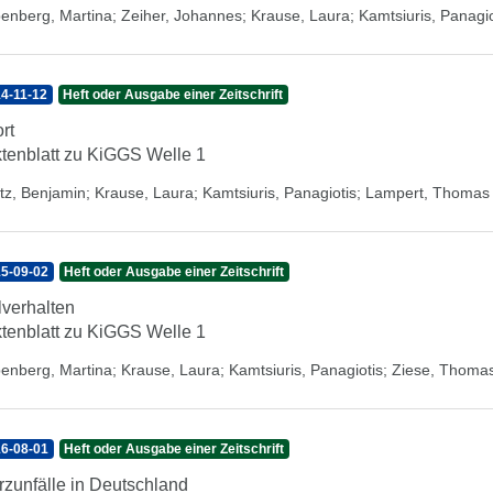
enberg, Martina
;
Zeiher, Johannes
;
Krause, Laura
;
Kamtsiuris, Panagio
4-11-12
Heft oder Ausgabe einer Zeitschrift
rt
tenblatt zu KiGGS Welle 1
tz, Benjamin
;
Krause, Laura
;
Kamtsiuris, Panagiotis
;
Lampert, Thomas
5-09-02
Heft oder Ausgabe einer Zeitschrift
llverhalten
tenblatt zu KiGGS Welle 1
enberg, Martina
;
Krause, Laura
;
Kamtsiuris, Panagiotis
;
Ziese, Thoma
6-08-01
Heft oder Ausgabe einer Zeitschrift
rzunfälle in Deutschland