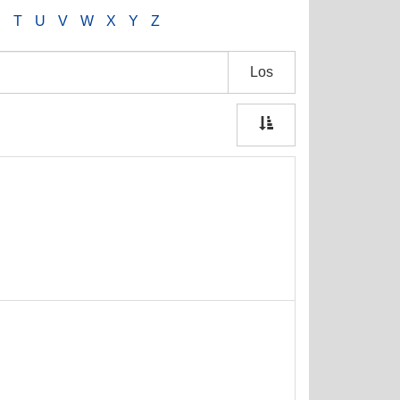
S
T
U
V
W
X
Y
Z
Los