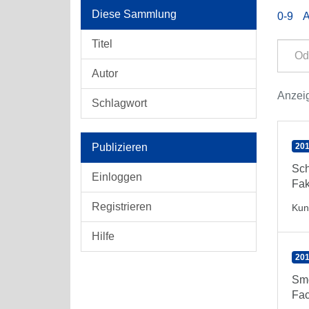
Diese Sammlung
0-9
Titel
Autor
Anzeig
Schlagwort
Publizieren
201
Sch
Einloggen
Fak
Registrieren
Kun
Hilfe
201
Smo
Fac